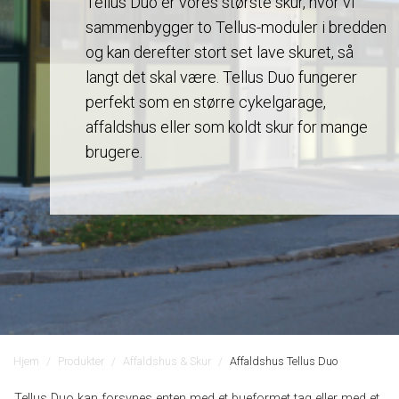
Tellus Duo er vores største skur, hvor vi
sammenbygger to Tellus-moduler i bredden
og kan derefter stort set lave skuret, så
langt det skal være. Tellus Duo fungerer
perfekt som en større cykelgarage,
affaldshus eller som koldt skur for mange
brugere.
Hjem
Produkter
Affaldshus & Skur
Affaldshus Tellus Duo
Tellus Duo kan forsynes enten med et bueformet tag eller med et