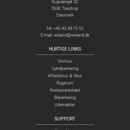
Rugvænget 32
2630 Taastrup
Danmark
Tel:
+45 43 99 75 55
E-mail:
weland@weland.dk
HURTIGE LINKS
Drivhus
Cykelparkering
Affaldshus & Skur
Rygerum
Restaurantstakit
Bilparkering
Udemøbler
SUPPORT