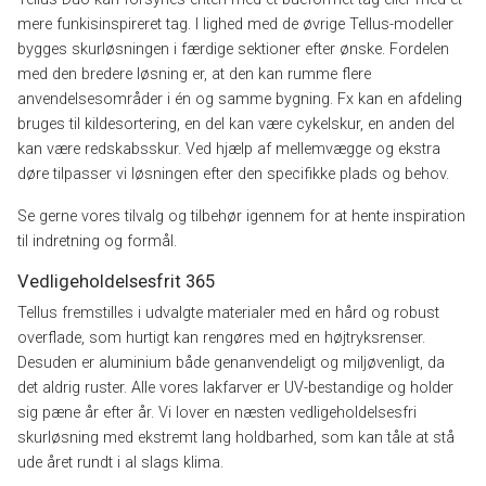
mere funkisinspireret tag. I lighed med de øvrige Tellus-modeller
bygges skurløsningen i færdige sektioner efter ønske. Fordelen
med den bredere løsning er, at den kan rumme flere
anvendelsesområder i én og samme bygning. Fx kan en afdeling
bruges til kildesortering, en del kan være cykelskur, en anden del
kan være redskabsskur. Ved hjælp af mellemvægge og ekstra
døre tilpasser vi løsningen efter den specifikke plads og behov.
Se gerne vores tilvalg og tilbehør igennem for at hente inspiration
til indretning og formål.
Vedligeholdelsesfrit 365
Tellus fremstilles i udvalgte materialer med en hård og robust
overflade, som hurtigt kan rengøres med en højtryksrenser.
Desuden er aluminium både genanvendeligt og miljøvenligt, da
det aldrig ruster. Alle vores lakfarver er UV-bestandige og holder
sig pæne år efter år. Vi lover en næsten vedligeholdelsesfri
skurløsning med ekstremt lang holdbarhed, som kan tåle at stå
ude året rundt i al slags klima.