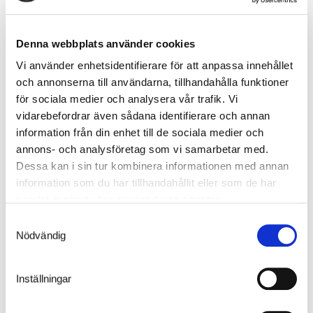
Denna webbplats använder cookies
Vi använder enhetsidentifierare för att anpassa innehållet
och annonserna till användarna, tillhandahålla funktioner
för sociala medier och analysera vår trafik. Vi
vidarebefordrar även sådana identifierare och annan
information från din enhet till de sociala medier och
annons- och analysföretag som vi samarbetar med.
Dessa kan i sin tur kombinera informationen med annan
Tilvalg
information som du har tillhandahållit eller som de har
samlat in när du har använt deras tjänster.
Vores tilvalgsprodukter består af alternativer, der indgår i
produktet, og som monteres under fremstillingen. Tilvalgene skal
Samtyckesval
vælges med det samme og være med i den oprindelige bestilling.
Nödvändig
Inställningar