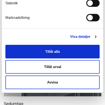
Statistik
Marknadsföring
LED-belysning
Visa detaljer
Med integreret LED-belysning, som både er energi- og
omkostningseffektiv, fordi der ikke behøves nogen ekstra
armaturer inde i skuret.
Tillåt alla
Tillåt urval
Avvisa
Sedumtag