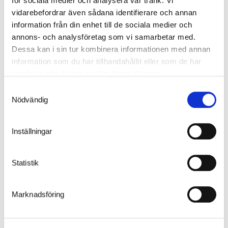
för sociala medier och analysera vår trafik. Vi
vidarebefordrar även sådana identifierare och annan
information från din enhet till de sociala medier och
OMSTILLING
annons- och analysföretag som vi samarbetar med.
Dessa kan i sin tur kombinera informationen med annan
Telefon: +45 43 99 75 55
information som du har tillhandahållit eller som de har
Åbningstider
samlat in när du har använt deras tjänster.
Man – Tors: 8.00 – 16.00
Samtyckesval
Fre: 8.00 – 15.00
Nödvändig
Inställningar
BESØGSADRESSE
Rugvænget 32
Statistik
2630 Taastrup
Marknadsföring