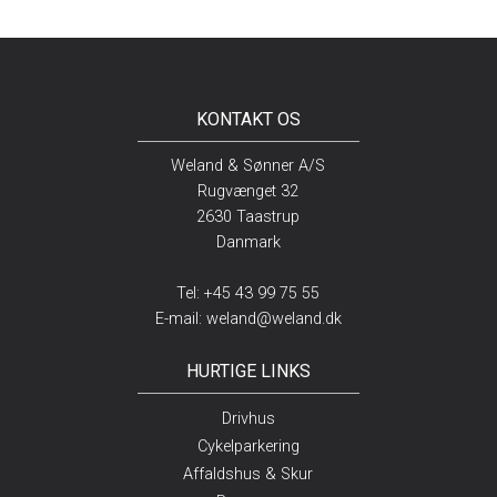
KONTAKT OS
Weland & Sønner A/S
Rugvænget 32
2630 Taastrup
Danmark
Tel:
+45 43 99 75 55
E-mail:
weland@weland.dk
HURTIGE LINKS
Drivhus
Cykelparkering
Affaldshus & Skur