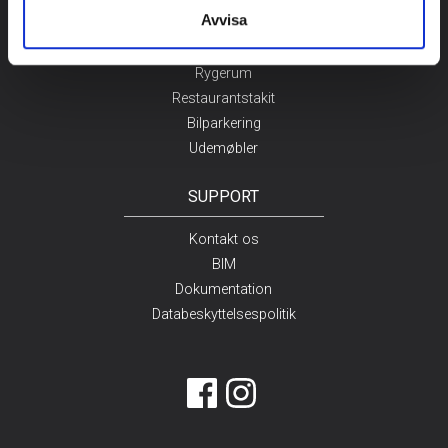
Avvisa
Cykelparkering
Affaldshus & Skur
Rygerum
Restaurantstakit
Bilparkering
Udemøbler
SUPPORT
Kontakt os
BIM
Dokumentation
Databeskyttelsespolitik