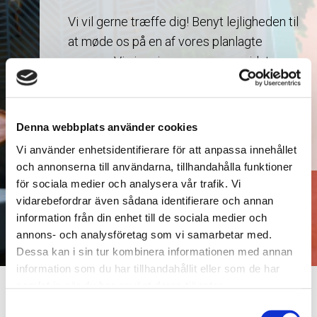
Vi vil gerne træffe dig! Benyt lejligheden til
at møde os på en af vores planlagte
messer. Vi viser jer gerne vores sidste nye
produkter og nye investeringer. Ved hjælp
af vores messekalender kan du planlægge
jeres besøg.
Denna webbplats använder cookies
Vi använder enhetsidentifierare för att anpassa innehållet
och annonserna till användarna, tillhandahålla funktioner
för sociala medier och analysera vår trafik. Vi
vidarebefordrar även sådana identifierare och annan
information från din enhet till de sociala medier och
annons- och analysföretag som vi samarbetar med.
Dessa kan i sin tur kombinera informationen med annan
information som du har tillhandahållit eller som de har
samlat in när du har använt deras tjänster.
Startside
Virksomheden
Messer
Samtyckesval