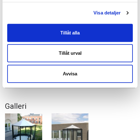
Visa detaljer
Tilbehør
Tillåt alla
Tillåt urval
Papirkurv Hede
Askebæger Fyre
Avvisa
Galleri