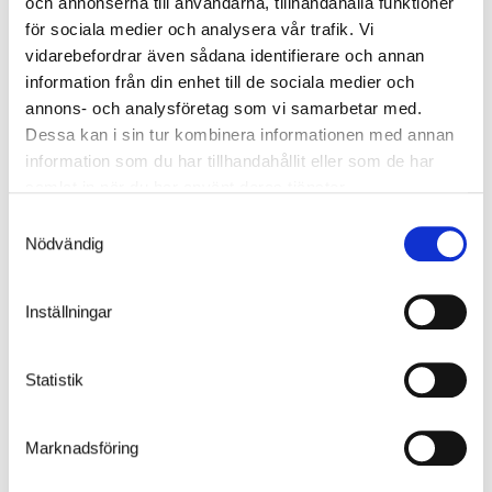
och annonserna till användarna, tillhandahålla funktioner
för sociala medier och analysera vår trafik. Vi
vidarebefordrar även sådana identifierare och annan
Tilvalg
information från din enhet till de sociala medier och
annons- och analysföretag som vi samarbetar med.
Dessa kan i sin tur kombinera informationen med annan
information som du har tillhandahållit eller som de har
samlat in när du har använt deras tjänster.
Samtyckesval
Nödvändig
Inställningar
Belysning
Rygerummet Oktagon har en integreret belysning i kuplen, også
Statistik
kaldet Armatur solar primo 18w.
Marknadsföring