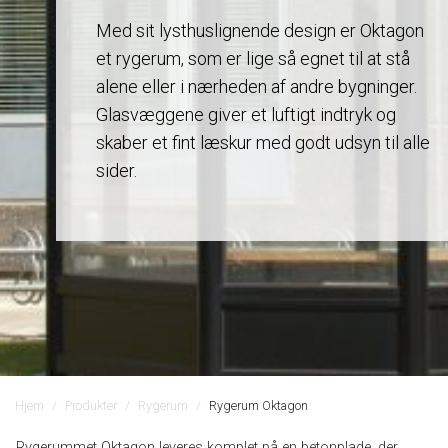
Med sit lysthuslignende design er Oktagon
et rygerum, som er lige så egnet til at stå
alene eller i nærheden af andre bygninger.
Glasvæggene giver et luftigt indtryk og
skaber et fint læskur med godt udsyn til alle
sider.
Hjem
Produkter
Rygerum
Rygerum Oktagon
Rygerummet Oktagon leveres komplet på en betonplade, der