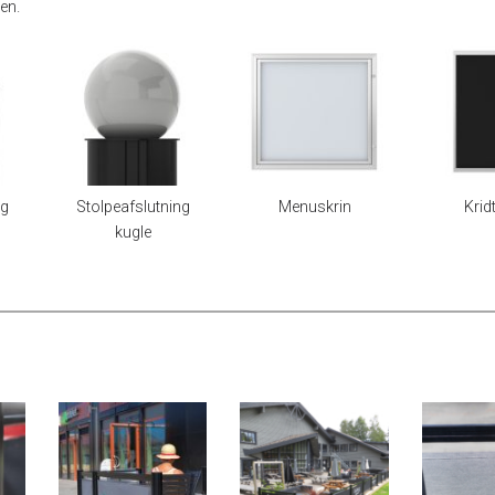
en.
ng
Stolpeafslutning
Menuskrin
Krid
kugle