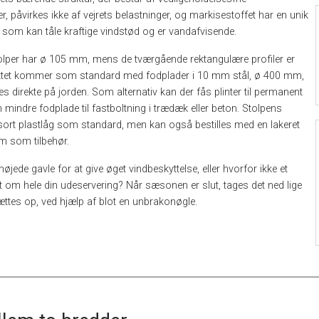
r, påvirkes ikke af vejrets belastninger, og markisestoffet har en unik
, som kan tåle kraftige vindstød og er vandafvisende.
tolper har ø 105 mm, mens de tværgående rektangulære profiler er
ttet kommer som standard med fodplader i 10 mm stål, ø 400 mm,
illes direkte på jorden. Som alternativ kan der fås plinter til permanent
n mindre fodplade til fastboltning i trædæk eller beton. Stolpens
 sort plastlåg som standard, men kan også bestilles med en lakeret
m som tilbehør.
rhøjede gavle for at give øget vindbeskyttelse, eller hvorfor ikke et
dt om hele din udeservering? Når sæsonen er slut, tages det ned lige
ættes op, ved hjælp af blot en unbrakonøgle.