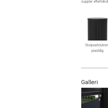
suppler efterhånd
Stolpeafslutni
plastlåg
Galleri