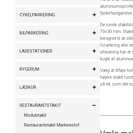
aluminiumsprofile
fjederfastgørelse
CYKELPARKERING
De runde stakits
70×30 mm. Staki
BILPARKERING
beregnet til at st
forankring eller e
LADESTATIONER
afslutning har et
kugle af aluminiu
RYGERUM
Vælg at tilføje fo
højere stakit run
så let, som det s
LÆSKUR
RESTAURANTSTAKIT
Modulstakit
Restaurantstakit Markisestof