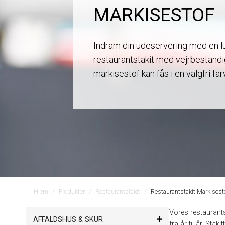
MARKISESTOF
Indram din udeservering med en 
restaurantstakit med vejrbestand
markisestof kan fås i en valgfri fa
Hjem
Produkter
Restaurantstakit
Restaurantstakit Markisest
Vores restaurants
AFFALDSHUS & SKUR
fra år til år. Sta