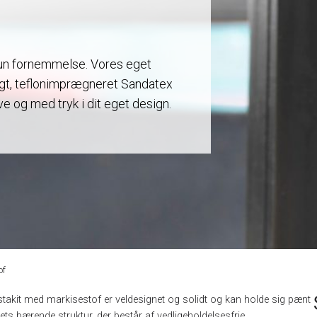
lun fornemmelse. Vores eget
igt, teflonimprægneret Sandatex
rve og med tryk i dit eget design.
of
takit med markisestof er veldesignet og solidt og kan holde sig pænt
kittets bærende struktur, der består af vedligeholdelsesfrie