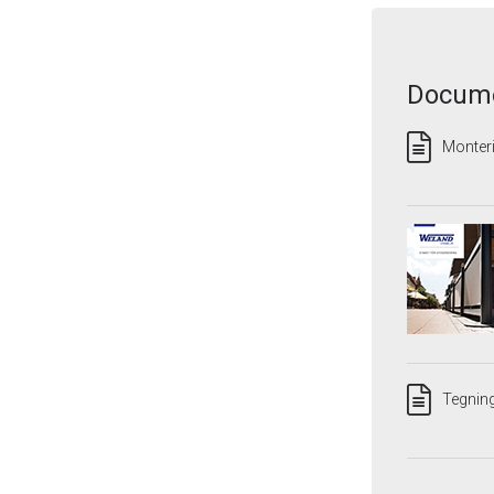
Docume
Monteri
Tegning