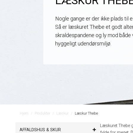
LÆSKUR THEB
Nogle gange er der ikke plads til e
Så er læskuret Thebe et godt alte
skraldespandene og ly mod både v
hyggeligt udendørsmiljø.
Hjem
Produkter
Læskur
Læskur Thebe
Læskuret Thebe gi
AFFALDSHUS & SKUR
fylde for meget. 