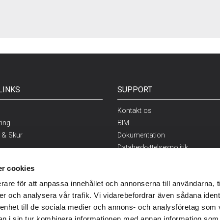
LINKS
SUPPORT
Kontakt os
ring
BIM
 & Skur
Dokumentation
Databeskyttelsespolitik
takit
r cookies
g
rare för att anpassa innehållet och annonserna till användarna, t
er och analysera vår trafik. Vi vidarebefordrar även sådana ident
 enhet till de sociala medier och annons- och analysföretag som 
 i sin tur kombinera informationen med annan information som