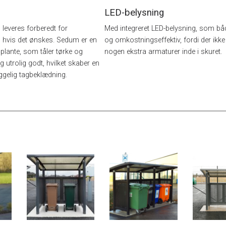
LED-belysning
leveres forberedt for
Med integreret LED-belysning, som båd
hvis det ønskes. Sedum er en
og omkostningseffektiv, fordi der ikk
 plante, som tåler tørke og
nogen ekstra armaturer inde i skuret.
 utrolig godt, hvilket skaber en
gelig tagbeklædning.