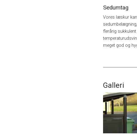
Sedumtag
Vores læskur kan 
sedumbelægning, 
flerårig sukkulent
temperaturudsving
meget god og hyg
Galleri