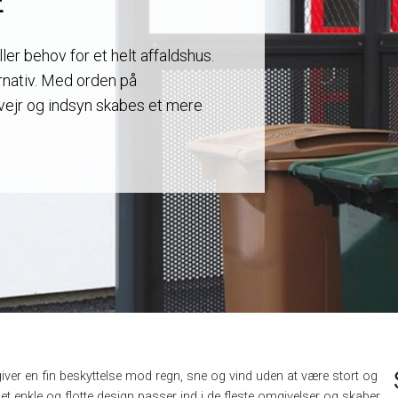
E
ller behov for et helt affaldshus.
rnativ. Med orden på
ejr og indsyn skabes et mere
ver en fin beskyttelse mod regn, sne og vind uden at være stort og
Det enkle og flotte design passer ind i de fleste omgivelser og skaber