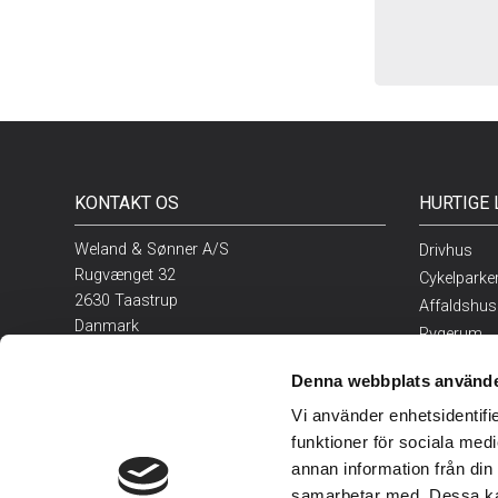
KONTAKT OS
HURTIGE 
Weland & Sønner A/S
Drivhus
Rugvænget 32
Cykelparke
2630 Taastrup
Affaldshus
Danmark
Rygerum
Restaurants
Tel:
+45 43 99 75 55
Denna webbplats använde
Bilparkerin
E-mail:
weland@weland.dk
Vi använder enhetsidentifie
Udemøbler
funktioner för sociala medi
annan information från din
samarbetar med. Dessa kan