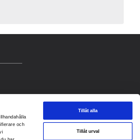
Tillåt alla
illhandahålla
ifierare och
Tillåt urval
vi
 du har