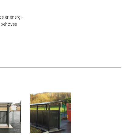
e er energi-
e behøves