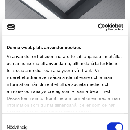
LED-belysning
Denna webbplats använder cookies
Med integreret LED-belysning, som både er energi- og
Vi använder enhetsidentifierare för att anpassa innehållet
omkostningseffektiv, eftersom der ikke behøves noget ekstra
och annonserna till användarna, tillhandahålla funktioner
armatur inde i skuret.
för sociala medier och analysera vår trafik. Vi
vidarebefordrar även sådana identifierare och annan
information från din enhet till de sociala medier och
annons- och analysföretag som vi samarbetar med.
Dessa kan i sin tur kombinera informationen med annan
information som du har tillhandahållit eller som de har
samlat in när du har använt deras tjänster.
Samtyckesval
Nödvändig