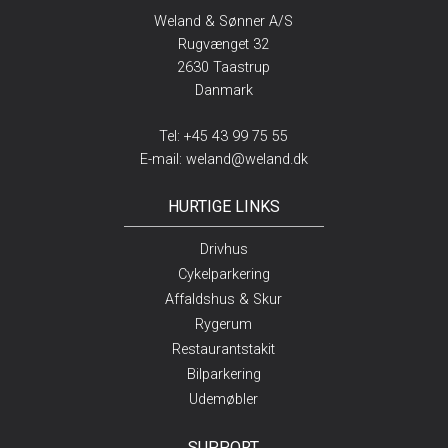
Weland & Sønner A/S
Rugvænget 32
2630 Taastrup
Danmark
Tel:
+45 43 99 75 55
E-mail:
weland@weland.dk
HURTIGE LINKS
Drivhus
Cykelparkering
Affaldshus & Skur
Rygerum
Restaurantstakit
Bilparkering
Udemøbler
SUPPORT