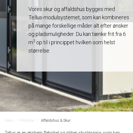
Vores skur og affaldshus bygges med
Tellus-modulsystemet, som kan kombineres
på mange forskellige måder alt efter ønsker
og pladsmuligheder. Du kan tænke frit fra 6
2
m
op til i princippet hvilken som helst
størrelse.
Hjem
Produkter
Affaldshus & Skur
Tellus er en ekstrem fleksibel og stilren skurløsning, som kan