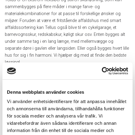
sammenbygges på flere måder i mange farve- og
materialekombinationer for at passe til forskellige ønsker og
miljøer. Foruden at være et fritstående affaldshus med smart
affaldssortering kan Tellus også blive til en cykelgarage, et
barnevognsskur, redskabskur, køligt skur osv. Enten bygges alt
under samme tag i en lang længe, med mellemvægge og
separate døre i gavlen eller langsiden. Eller også bygges hvert lille
hus for sig i fin harmoni. Vi hjælper dig med at finde den bedste
løsning!
Tellus fås i både enkeltbredde og dobbeltbredde i en række
forskellige udseender, hvad angår tagmodel, glaspartier,
mellemvægge og døre. Desuden har vi et stort speciallavet
Denna webbplats använder cookies
tilbehørsprogram til at kunne skabe forskellige
Vi använder enhetsidentifierare för att anpassa innehållet
indretningsløsninger.
och annonserna till användarna, tillhandahålla funktioner
för sociala medier och analysera vår trafik. Vi
vidarebefordrar även sådana identifierare och annan
AFFALDSHUS TELLUS
information från din enhet till de sociala medier och