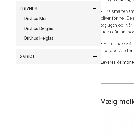
DRIVHUS
• Fire smarte ven
bliver for høj. D
Drivhus Mur
taglugen op. Når 
Drivhus Delglas
lugen går langsom
Drivhus Helglas
• Færdigpakkeløsni
modeller. Alle fo
ØVRIGT
Leveres delmonte
Vælg mell