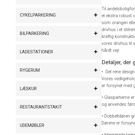
Til andelsboligfo
CYKELPARKERING
et ekstra robust 
som orangeri elle
drivhus i et stilr
BILPARKERING
kraftig konstrukti
vores drivhus til 
hårdt vejr.
LADESTATIONER
Detaljer, der 
RYGERUM
• Det rene design
Vores vedligehold
er forsynet med g
LÆSKUR
• Glaspartierne 
og anvendes før
RESTAURANTSTAKIT
• Dobbeltdøren gi
Dørene er forsyne
UDEMØBLER
• Integrerede tagr