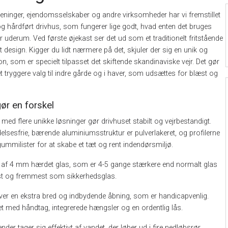
reninger, ejendomsselskaber og andre virksomheder har vi fremstillet
og hårdført drivhus, som fungerer lige godt, hvad enten det bruges
r uderum. Ved første øjekast ser det ud som et traditionelt fritstående
ent design. Kigger du lidt nærmere på det, skjuler der sig en unik og
on, som er specielt tilpasset det skiftende skandinaviske vejr. Det gør
et tryggere valg til indre gårde og i haver, som udsættes for blæst og
gør en forskel
 med flere unikke løsninger gør drivhuset stabilt og vejrbestandigt.
elsesfrie, bærende aluminiumsstruktur er pulverlakeret, og profilerne
ummilister for at skabe et tæt og rent indendørsmiljø.
er af 4 mm hærdet glas, som er 4-5 gange stærkere end normalt glas
st og fremmest som sikkerhedsglas.
ver en ekstra bred og indbydende åbning, som er handicapvenlig.
t med håndtag, integrerede hængsler og en ordentlig lås.
ender tager sig effektivt af vandet, der løber ud i fire nedløbsrør.