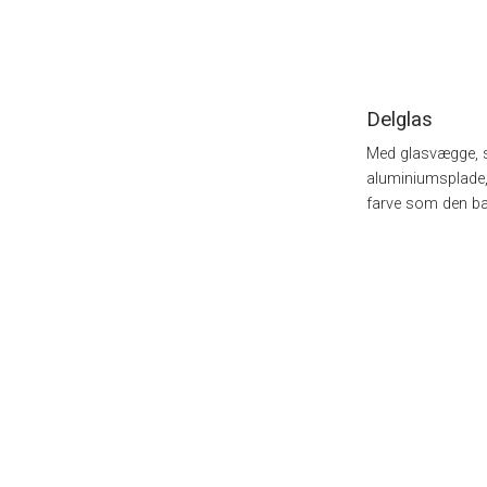
Delglas
Med glasvægge, s
aluminiumsplade
farve som den bæ