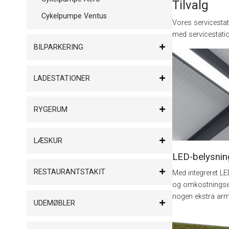
Tilvalg
Cykelpumpe Ventus
Vores servicestat
med servicestati
BILPARKERING
LADESTATIONER
RYGERUM
LÆSKUR
LED-belysnin
RESTAURANTSTAKIT
Med integreret LE
og omkostningseff
nogen ekstra arma
UDEMØBLER