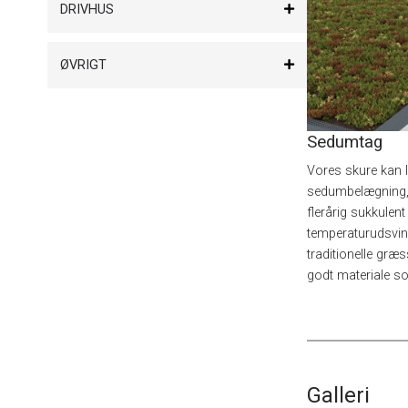
DRIVHUS
ØVRIGT
Sedumtag
Vores skure kan l
sedumbelægning, 
flerårig sukkulen
temperaturudsvin
traditionelle græ
godt materiale s
Galleri