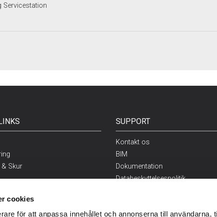
 Servicestation
LINKS
SUPPORT
Kontakt os
ring
BIM
 & Skur
Dokumentation
Databeskyttelsespolitik
takit
r cookies
g
rare för att anpassa innehållet och annonserna till användarna, t