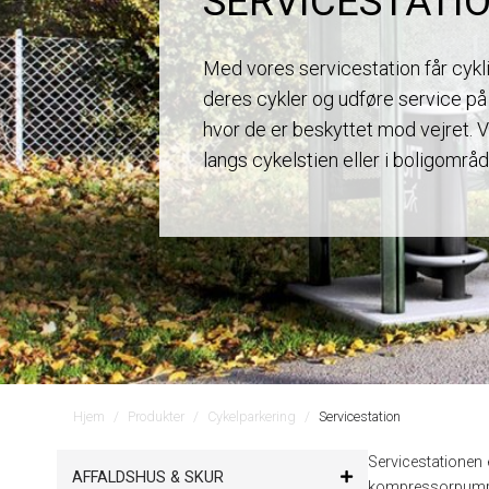
SERVICESTATI
Med vores servicestation får cykl
deres cykler og udføre service på
hvor de er beskyttet mod vejret. V
langs cykelstien eller i boligområd
Hjem
Produkter
Cykelparkering
Servicestation
Servicestationen
AFFALDSHUS & SKUR
kompressorpumpe