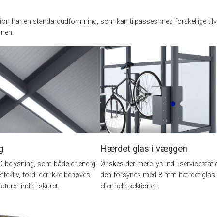
ion har en standardudformning, som kan tilpasses med forskellige tilval
onen.
g
Hærdet glas i væggen
D-belysning, som både er energi-
Ønskes der mere lys ind i servicestat
ektiv, fordi der ikke behøves
den forsynes med 8 mm hærdet glas i
turer inde i skuret.
eller hele sektionen.