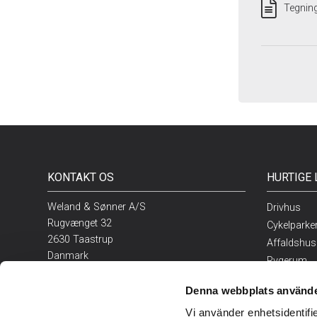
Tegning
KONTAKT OS
HURTIGE 
Weland & Sønner A/S
Drivhus
Rugvænget 32
Cykelparke
2630 Taastrup
Affaldshus
Danmark
Rygerum
Restaurants
Tel:
+45 43 99 75 55
Denna webbplats använde
Bilparkerin
E-mail:
weland@weland.dk
Vi använder enhetsidentifie
Udemøbler