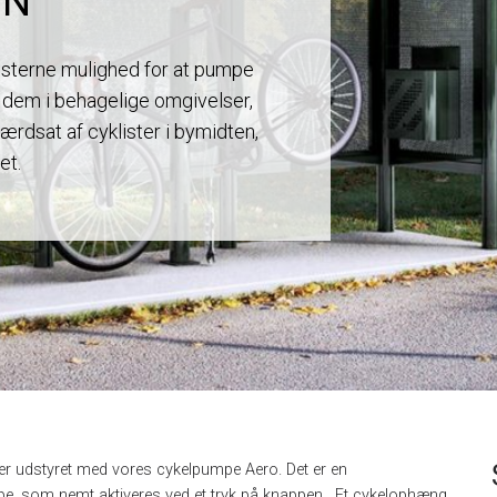
ON
isterne mulighed for at pumpe
 dem i behagelige omgivelser,
ærdsat af cyklister i bymidten,
et.
 er udstyret med vores cykelpumpe Aero. Det er en
, som nemt aktiveres ved et tryk på knappen. Et cykelophæng