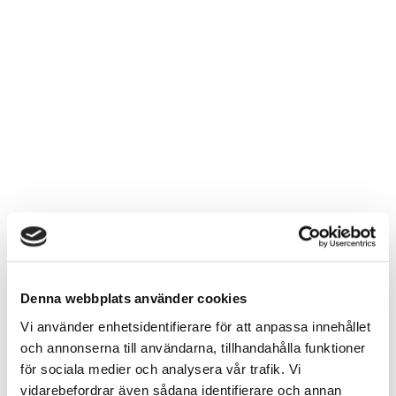
Underhållsfritt 365
Denna webbplats använder cookies
Våra materialval skapar en genomgående hård och
Vi använder enhetsidentifierare för att anpassa innehållet
tålig yta som gör det lätt att avlägsna klotter eller
och annonserna till användarna, tillhandahålla funktioner
annan grov nedsmutsning med högtryckstvätt.
för sociala medier och analysera vår trafik. Vi
Förutom att aluminium både är återvinningsbart och
vidarebefordrar även sådana identifierare och annan
miljövänligt, rostar det aldrig. De lackfärger vi använder