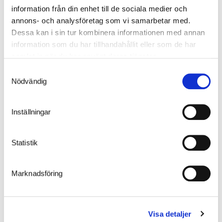
information från din enhet till de sociala medier och
är UV-beständiga och håller sig fina år efter år. Vårt
annons- och analysföretag som vi samarbetar med.
365-koncept kan lovar dig näst intill underhållsfria
Dessa kan i sin tur kombinera informationen med annan
produkter med extremt lång hållbarhet, som tål att stå
ute året runt i alla typer av klimat.
information som du har tillhandahållit eller som de har
samlat in när du har använt deras tjänster.
Samtyckesval
Nödvändig
Inställningar
Statistik
Marknadsföring
Visa detaljer