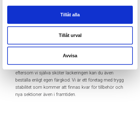
Direkt från fabriken i Sverige
Tillåt alla
Hos Weland Utemiljö gör du affär direkt med oss på
fabriken i Alvesta, utan mellanhänder och med hög
Tillåt urval
leveranssäkerhet. Med 25 års erfarenhet är vi en
kompetent och säker rådgivare som finns nära till
hands för att skapa de bästa och mest funktionella
Avvisa
produktlösningarna. Utifrån våra basfärger går det att
sätta ihop en mängd olika färgkombinationer, och
eftersom vi själva sköter lackeringen kan du även
beställa enligt egen färgkod. Vi är ett företag med trygg
stabilitet som kommer att finnas kvar för tillbehör och
nya sektioner även i framtiden.