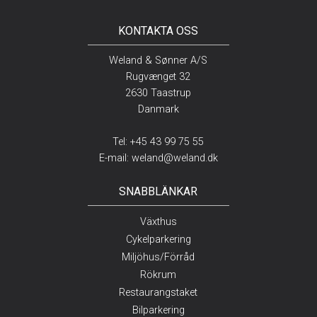
KONTAKTA OSS
Weland & Sønner A/S
Rugvænget 32
2630 Taastrup
Danmark
Tel:
+45 43 99 75 55
E-mail:
weland@weland.dk
SNABBLÄNKAR
Växthus
Cykelparkering
Miljöhus/Förråd
Rökrum
Restaurangstaket
Bilparkering