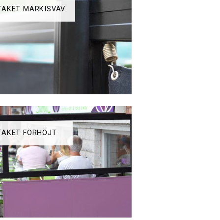
AKET MARKISVÄV
TAKET FÖRHÖJT