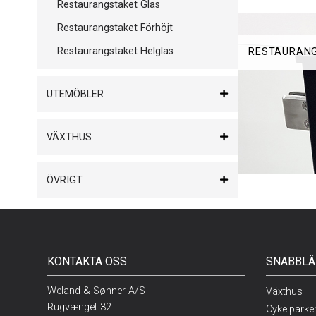
Restaurangstaket Glas
Restaurangstaket Förhöjt
Restaurangstaket Helglas
RESTAURANG
UTEMÖBLER
VÄXTHUS
ÖVRIGT
KONTAKTA OSS
SNABBLÄ
Weland & Sønner A/S
Växthus
Rugvænget 32
Cykelparke