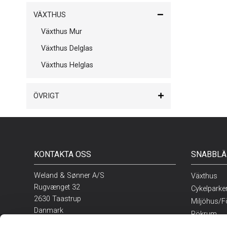
VÄXTHUS
Växthus Mur
Växthus Delglas
Växthus Helglas
ÖVRIGT
KONTAKTA OSS
SNABBLÄ
Weland & Sønner A/S
Växthus
Rugvænget 32
Cykelparke
2630 Taastrup
Miljöhus/F
Danmark
Rökrum
Restaurang