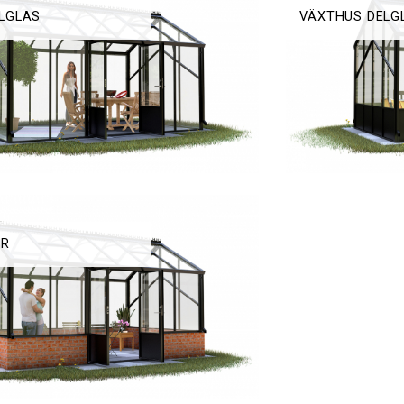
LGLAS
VÄXTHUS DELG
UR