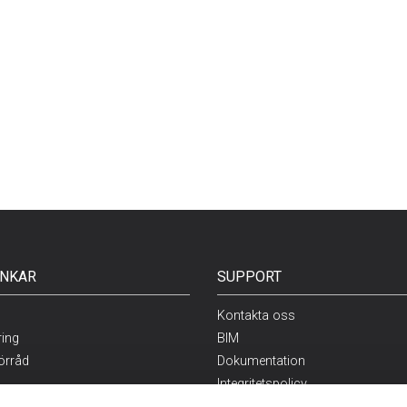
NKAR
SUPPORT
Kontakta oss
ring
BIM
örråd
Dokumentation
Integritetspolicy
staket