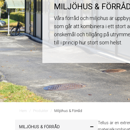
MILJÖHUS & FÖRRÅ
Våra förråd och miljöhus är uppb
som går att kombinera i ett stort a
önskemål och tillgång på utrymme. 
till i princip hur stort som helst.
Hem
Produkter
Miljöhus & Förråd
Tellus är en extr
MILJÖHUS & FÖRRÅD
materialkombinati