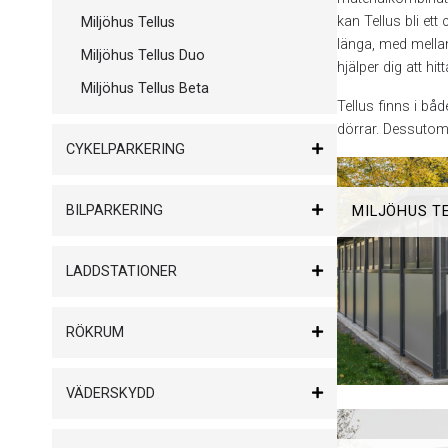
kan Tellus bli et
Miljöhus Tellus
länga, med mellan
Miljöhus Tellus Duo
hjälper dig att hi
Miljöhus Tellus Beta
Tellus finns i bå
dörrar. Dessutom 
CYKELPARKERING
BILPARKERING
MILJÖHUS T
LADDSTATIONER
RÖKRUM
VÄDERSKYDD