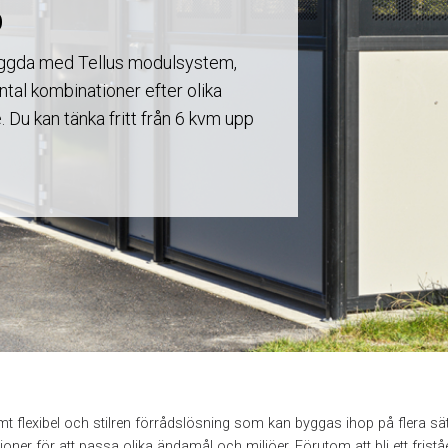
D
yggda med Tellus modulsystem,
ntal kombinationer efter olika
Du kan tänka fritt från 6 kvm upp
emt flexibel och stilren förrådslösning som kan byggas ihop på flera sä
oner för att passa olika ändamål och miljöer. Förutom att bli ett fri