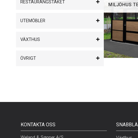
RESTAURANGSTAKET
MILJÖHUS T
UTEMÖBLER
VÄXTHUS
ÖVRIGT
KONTAKTA OSS
SNABBLÄ
Weland & Sønner A/S
Växthus