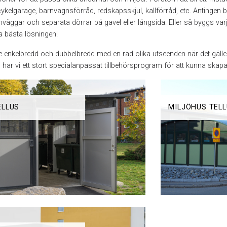
t cykelgarage, barnvagns­förråd, redskapsskjul, kallförråd, etc. Antingen
väggar och separata dörrar på gavel eller långsida. Eller så byggs varje
tta bästa lösningen!
de enkelbredd och dubbelbredd med en rad olika utseenden när det gälle
har vi ett stort specialanpassat tillbehörsprogram för att kunna skapa
ELLUS
MILJÖHUS TEL