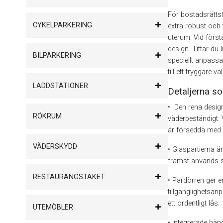
För bostadsrättsf
CYKELPARKERING
extra robust och 
uterum. Vid första
design. Tittar du
BILPARKERING
speciellt anpassa
till ett tryggare 
LADDSTATIONER
Detaljerna so
• Den rena design
RÖKRUM
väderbeständigt.
är försedda med 
VÄDERSKYDD
• Glaspartierna ä
främst används 
RESTAURANGSTAKET
• Pardörren ger 
tillgänglighetsa
ett ordentligt lås.
UTEMÖBLER
• Integrerade hän