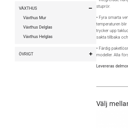
stuprör.
VÄXTHUS
• Fyra smarta ven
Växthus Mur
temperaturen bli
Växthus Delglas
trycker upp takluc
Växthus Helglas
sakta tillbaka oc
• Färdig paketlösn
ÖVRIGT
modeller. Alla f
Levereras delmon
Välj mella