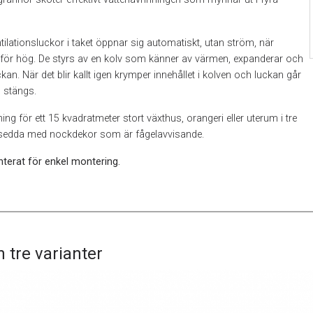
tilationsluckor i taket öppnar sig automatiskt, utan ström, när
r för hög. De styrs av en kolv som känner av värmen, expanderar och
kan. När det blir kallt igen krymper innehållet i kolven och luckan går
h stängs.
ing för ett 15 kvadratmeter stort växthus, orangeri eller uterum i tre
örsedda med nockdekor som är fågelavvisande.
terat för enkel montering.
n tre varianter