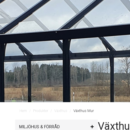
Hem
Produkter
Växthus
Växthus Mur
Växthu
MILJÖHUS & FÖRRÅD