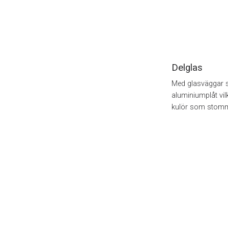
Delglas
Med glasväggar s
aluminiumplåt vi
kulör som stom