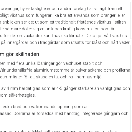
öreningar, hyresfastigheter och andra företag har vi tagit fram ett
tåligt växthus som fungerar lika bra att använda som orangeri eller
 anblicken ser det ut som ett traditionellt fristående växthus i stilren
 lite närmare döljer sig en unik och kraftig konstruktion som är
d för det omväxlande skandinaviska klimatet. Detta gör vårt växthus
val på innergårdar och i trädgårdar som utsätts för blåst och hårt väder.
m gör skillnaden
en med flera unika lösningar gör växthuset stabilt och
 Vår underhållsfria aluminiumstomme är pulverlackerad och profilerna
gummilister för att skapa en tät och ren inomhusmiljö.
r av 4 mm härdat glas som är 4-5 gånger starkare än vanligt glas och
som säkerhetsglas.
en extra bred och välkomnande öppning som är
npassad. Dörrarna är försedda med handtag, integrerade gångjärn och
grännor sköter effektivt vattenavrinningen som mynnar ut i fyra