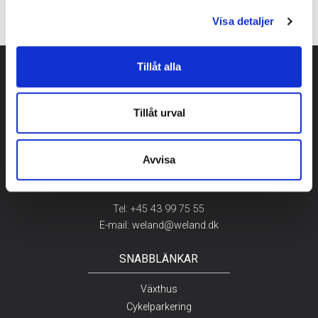
Visa detaljer
Tillåt alla
KONTAKTA OSS
Tillåt urval
Weland & Sønner A/S
Rugvænget 32
Avvisa
2630 Taastrup
Danmark
Tel:
+45 43 99 75 55
E-mail:
weland@weland.dk
SNABBLÄNKAR
Växthus
Cykelparkering