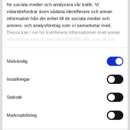
för sociala medier och analysera vår trafik. Vi
vidarebefordrar även sådana identifierare och annan
LADDSTATION OPTIME
information från din enhet till de sociala medier och
annons- och analysföretag som vi samarbetar med.
Dessa kan i sin tur kombinera informationen med annan
information som du har tillhandahållit eller som de har
samlat in när du har använt deras tjänster.
Samtyckesval
Nödvändig
Inställningar
LADDSTATION POWER UP
Statistik
Marknadsföring