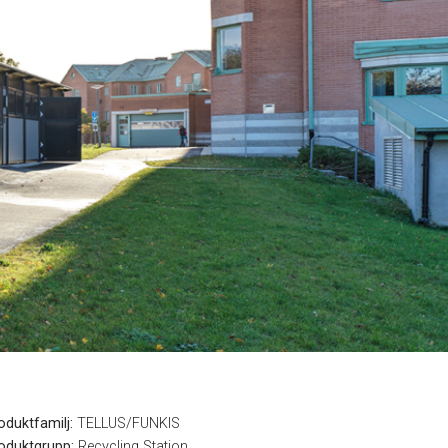
oduktfamilj:
TELLUS/FUNKIS
oduktgrupp:
Recycling Station