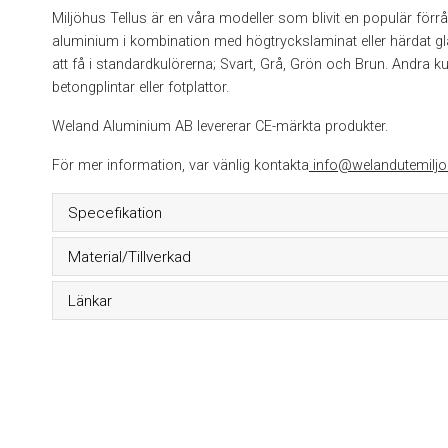
Miljöhus Tellus är en våra modeller som blivit en populär förråds
aluminium i kombination med högtryckslaminat eller härdat glas
att få i standardkulörerna; Svart, Grå, Grön och Brun. Andra k
betongplintar eller fotplattor.
Weland Aluminium AB levererar CE-märkta produkter.
För mer information, var vänlig kontakta
info@welandutemiljo.
Specefikation
Material/Tillverkad
Länkar