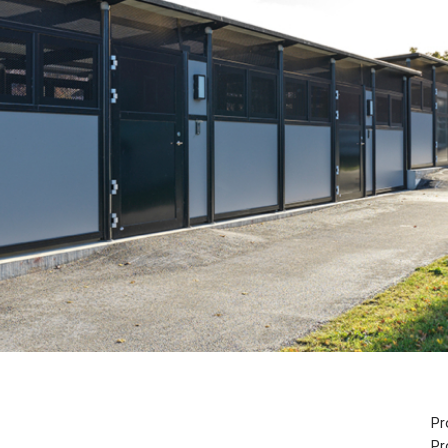
Pr
Pr