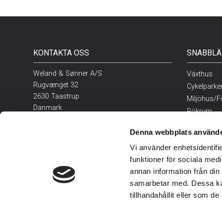
KONTAKTA OSS
SNABBLÄ
Weland & Sønner A/S
Växthus
Rugvænget 32
Cykelparke
2630 Taastrup
Miljöhus/F
Danmark
Rökrum
Restaurang
Tel:
+45 43 99 75 55
Denna webbplats använde
Bilparkerin
E-mail:
weland@weland.dk
Vi använder enhetsidentifie
Utemöbler
funktioner för sociala medi
annan information från din
samarbetar med. Dessa kan
tillhandahållit eller som d