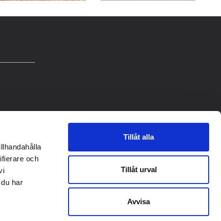
Tillåt alla
illhandahålla
ifierare och
Tillåt urval
vi
 du har
Avvisa